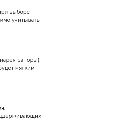
при выборе
димо учитывать
иарея, запоры),
будет мягким
я,
поддерживающих