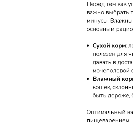
Перед тем как у
важно выбрать т
минусы. Влажны
основным рацион
Сухой корм
: 
полезен для ч
давать в дост
мочеполовой с
Влажный кор
кошек, склонн
быть дороже, 
Оптимальный вар
пищеварением.