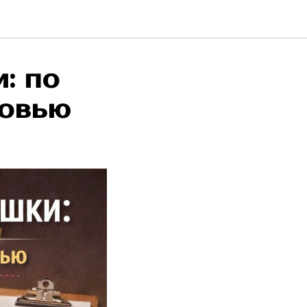
: по
ровью