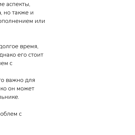
е аспекты,
, но также и
дополнением или
 долгое время,
днако его стоит
лем с
то важно для
ко он может
льнике.
роблем с