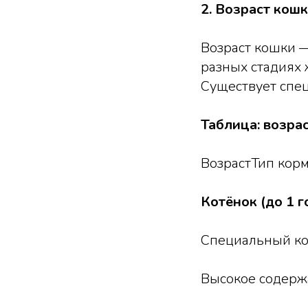
2. Возраст кош
Возраст кошки 
разных стадиях 
Существует спец
Таблица: возра
ВозрастТип кор
Котёнок (до 1 г
Специальный ко
Высокое содержа